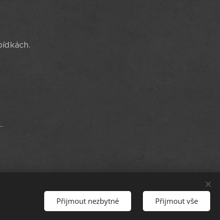
bídkách.
Přijmout nezbytné
Přijmout vše
Jazyky
Čeština
English