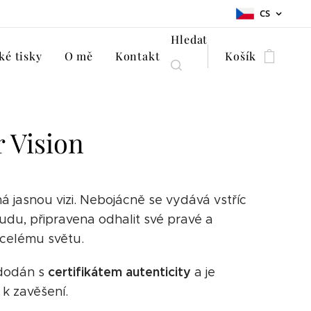
CS
Hledat
é tisky
O mě
Kontakt
Košík
r Vision
á jasnou vizi. Nebojácně se vydává vstříc
du, připravena odhalit své pravé a
celému světu.
certifikátem autenticity
 dodán s
a je
 k zavěšení.