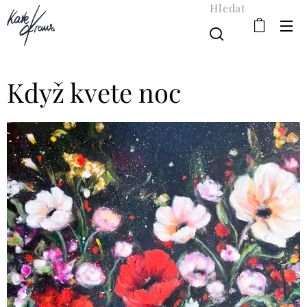
Hledat
Když kvete noc