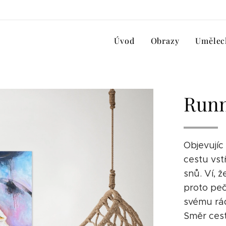
Úvod
Obrazy
Uměleck
Runn
Objevujíc
cestu vst
snů. Ví, ž
proto peč
svému rád
Směr cesty