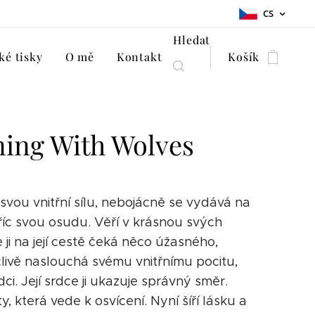
CS
Hledat
é tisky
O mě
Kontakt
Košík
ing With Wolves
 svou vnitřní sílu, nebojácně se vydává na
říc svou osudu. Věří v krásnou svých
e ji na její cestě čeká něco úžasného,
livě naslouchá svému vnitřnímu pocitu,
ci. Její srdce ji ukazuje správný směr.
, která vede k osvícení. Nyní šíří lásku a