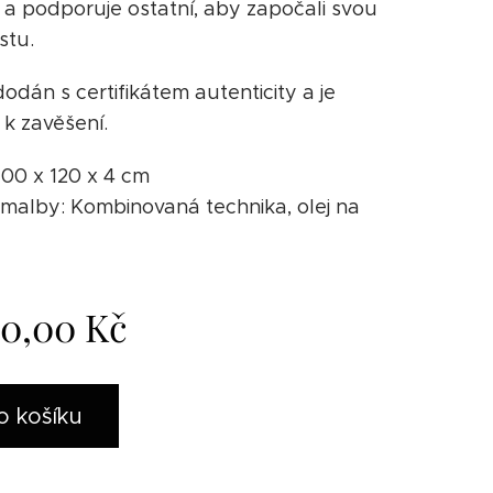
 a podporuje ostatní, aby započali svou
stu.
dodán s certifikátem autenticity a je
 k zavěšení.
 100 x 120 x 4 cm
malby: Kombinovaná technika, olej na
00,00
Kč
o košíku