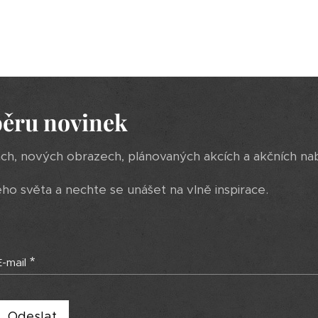
běru novinek
ách, nových obrazech, plánovaných akcích a akčních na
 světa a nechte se unášet na vlně inspirace.
E-mail
Odeslat