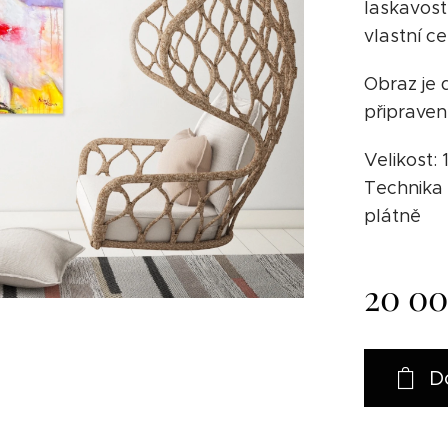
laskavost
vlastní ce
Obraz je 
připraven
Velikost:
Technika 
plátně
20 0
D